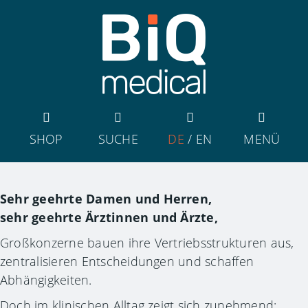
SHOP
SUCHE
DE
/
EN
MENÜ
Sehr geehrte Damen und Herren,
sehr geehrte Ärztinnen und Ärzte,
Großkonzerne bauen ihre Vertriebsstrukturen aus,
zentralisieren Entscheidungen und schaffen
Abhängigkeiten.
Doch im klinischen Alltag zeigt sich zunehmend: