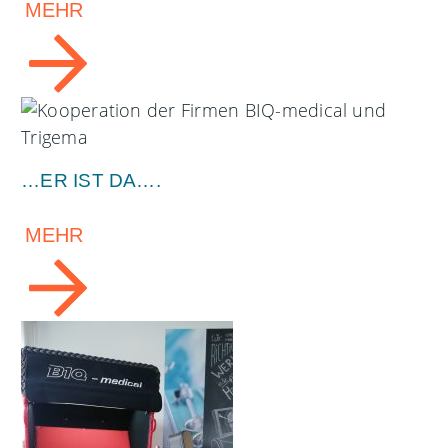
MEHR
…ER IST DA….
MEHR