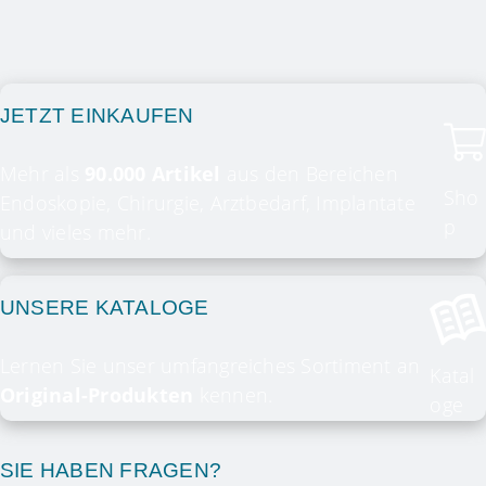
JETZT EINKAUFEN
Mehr als
90.000 Artikel
aus den Bereichen
Sho
Endoskopie, Chirurgie, Arztbedarf, Implantate
p
und vieles mehr.
UNSERE KATALOGE
Lernen Sie unser umfangreiches Sortiment an
Katal
Original-Produkten
kennen.
oge
SIE HABEN FRAGEN?