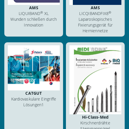
AMS
AMS
®
®
LIQUIBAND
XL
LICQIBANDFIX8
Wunden schließen durch
Laparoskopisches
Innovation
Fixierungsgerät für
Herniennetze
ansehen
ansehen
herunterladen
herunterladen
blättern
CATGUT
blättern
Kardiovaskulare Eingriffe
Lösungen1
Hi-Class-Med
Kirschnerdrähte
Steinmannnägel