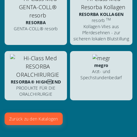
herunterladen
herunterladen
RESORBA KOLLAGEN
blättern
TM
resorb
blättern
RESORBA
Kollagen-Vlies aus
GENTA-COLL® resorb
Pferdesehnen - zur
sicheren lokalen Blutstillung
ansehen
ansehen
herunterladen
megro
herunterladen
Arzt- und
blättern
Spechstundenbedarf
RESORBA® HIGHEND
blättern
PRODUKTE FÜR DIE
ORALCHIRURGIE
Zurück zu den Katalogen