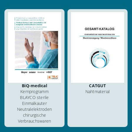
ansehen
ansehen
herunterladen
herunterladen
blättern
blättern
BiQ-medical
CATGUT
Kernprogramm
Nahtmaterial
BLAYCO sterile
Einmalkauter
Neutralelektroden
chirurgische
Verbrauchswaren