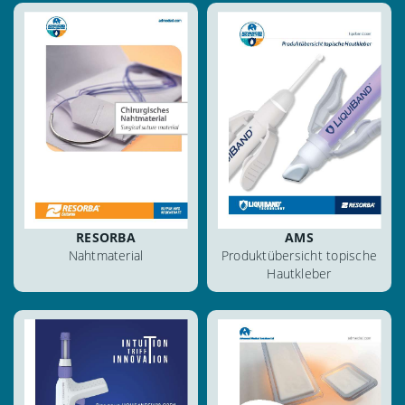
ansehen
ansehen
herunterladen
herunterladen
blättern
blättern
RESORBA
AMS
Nahtmaterial
Produktübersicht topische
Hautkleber
ansehen
ansehen