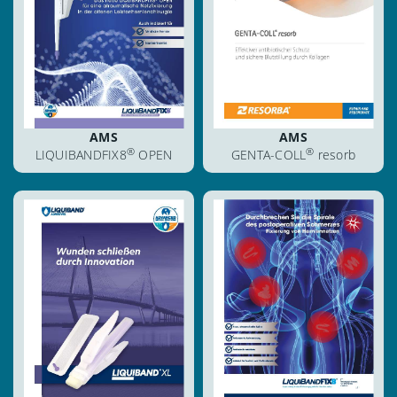
herunterladen
herunterladen
blättern
blättern
AMS
AMS
®
®
LIQUIBANDFIX8
OPEN
GENTA-COLL
resorb
ansehen
ansehen
herunterladen
herunterladen
blättern
blättern