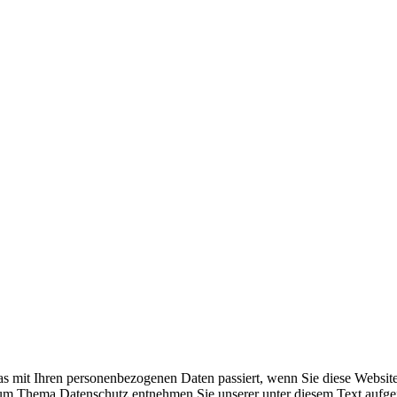
s mit Ihren personenbezogenen Daten passiert, wenn Sie diese Websit
 zum Thema Datenschutz entnehmen Sie unserer unter diesem Text aufge