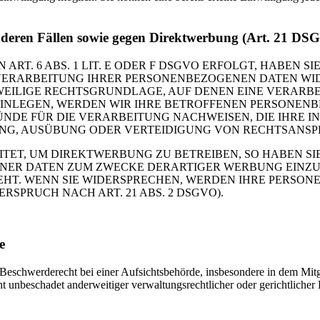
nderen Fällen sowie gegen Direktwerbung (Art. 21 DS
. 6 ABS. 1 LIT. E ODER F DSGVO ERFOLGT, HABEN SIE
VERARBEITUNG IHRER PERSONENBEZOGENEN DATEN WIDE
EWEILIGE RECHTSGRUNDLAGE, AUF DENEN EINE VERARBE
NLEGEN, WERDEN WIR IHRE BETROFFENEN PERSONENBE
DE FÜR DIE VERARBEITUNG NACHWEISEN, DIE IHRE IN
G, AUSÜBUNG ODER VERTEIDIGUNG VON RECHTSANSPRÜC
T, UM DIREKTWERBUNG ZU BETREIBEN, SO HABEN SIE
ER DATEN ZUM ZWECKE DERARTIGER WERBUNG EINZULEG
EHT. WENN SIE WIDERSPRECHEN, WERDEN IHRE PERSO
PRUCH NACH ART. 21 ABS. 2 DSGVO).
e
schwerderecht bei einer Aufsichtsbehörde, insbesondere in dem Mitgli
 unbeschadet anderweitiger verwaltungsrechtlicher oder gerichtlicher 