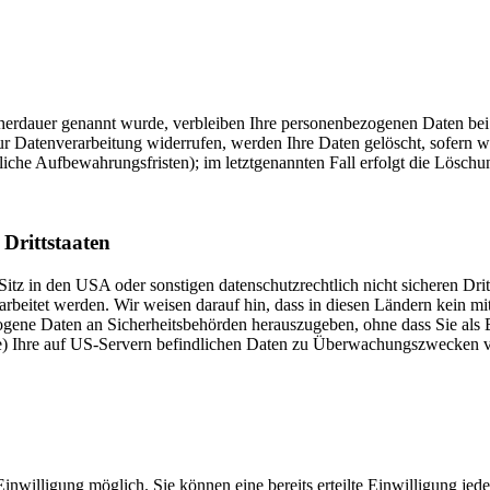
cherdauer genannt wurde, verbleiben Ihre personenbezogenen Daten bei 
r Datenverarbeitung widerrufen, werden Ihre Daten gelöscht, sofern w
iche Aufbewahrungsfristen); im letztgenannten Fall erfolgt die Löschun
Drittstaaten
tz in den USA oder sonstigen datenschutzrechtlich nicht sicheren Drit
arbeitet werden. Wir weisen darauf hin, dass in diesen Ländern kein m
gene Daten an Sicherheitsbehörden herauszugeben, ohne dass Sie als B
) Ihre auf US-Servern befindlichen Daten zu Überwachungszwecken ver
inwilligung möglich. Sie können eine bereits erteilte Einwilligung jed