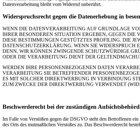
Datenverarbeitung bleibt vom Widerruf unberührt.
Widerspruchsrecht gegen die Datenerhebung in beso
WENN DIE DATENVERARBEITUNG AUF GRUNDLAGE VON ART
IHRER BESONDEREN SITUATION ERGEBEN, GEGEN DIE 
DIESE BESTIMMUNGEN GESTÜTZTES PROFILING. DIE J
DATENSCHUTZERKLÄRUNG. WENN SIE WIDERSPRUCH EI
DENN, WIR KÖNNEN ZWINGENDE SCHUTZWÜRDIGE GRÜN
ODER DIE VERARBEITUNG DIENT DER GELTENDMACHUN
WERDEN IHRE PERSONENBEZOGENEN DATEN VERARBEITE
VERARBEITUNG SIE BETREFFENDER PERSONENBEZOGEN
ES MIT SOLCHER DIREKTWERBUNG IN VERBINDUNG ST
ZUM ZWECKE DER DIREKTWERBUNG VERWENDET (WIDERS
Beschwerde­recht bei der zuständigen Aufsichts­behörd
Im Falle von Verstößen gegen die DSGVO steht den Betroffenen ein Be
des Orts des mutmaßlichen Verstoßes zu. Das Beschwerderecht besteht