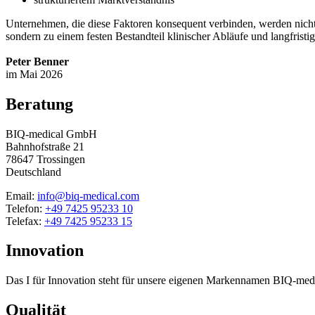
Unternehmen, die diese Faktoren konsequent verbinden, werden nicht
sondern zu einem festen Bestandteil klinischer Abläufe und langfristig
Peter Benner
im Mai 2026
Beratung
BIQ-medical GmbH
Bahnhofstraße 21
78647 Trossingen
Deutschland
Email:
info@biq-medical.com
Telefon:
+49 7425 95233 10
Telefax:
+49 7425 95233 15
Innovation
Das I für Innovation steht für unsere eigenen Markennamen BIQ-m
Qualität