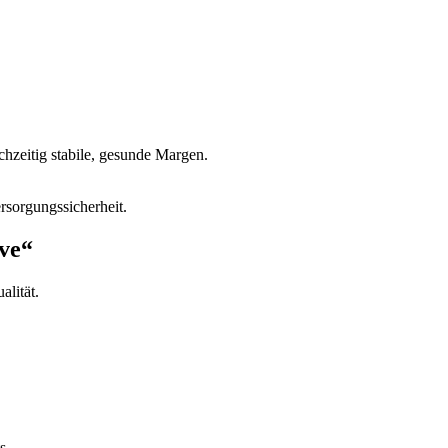
chzeitig stabile, gesunde Margen.
rsorgungssicherheit.
ave“
alität.
s.