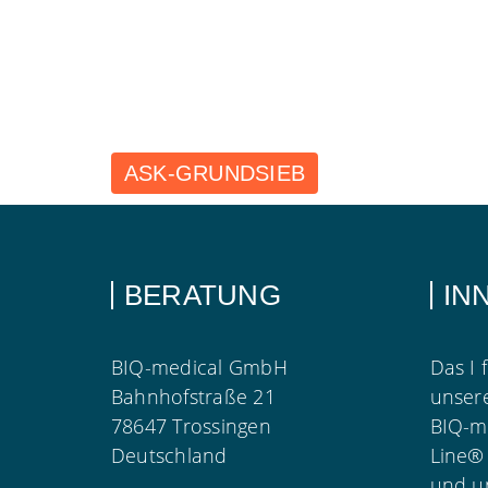
ASK-GRUNDSIEB
BERATUNG
IN
BIQ-medical GmbH
Das I 
Bahnhofstraße 21
unser
78647 Trossingen
BIQ-m
Deutschland
Line®
und u