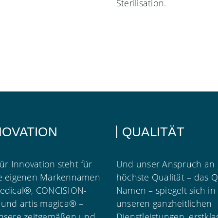
Sterilisation.
NOVATION
QUALITÄT
für Innovation steht für
Und unser Anspruch an
e eigenen Markennamen
höchste Qualität – das Q
edical®, CONCISION-
Namen – spiegelt sich in
 und artis magica® –
unseren ganzheitlichen
nsere zeitgemäßen und
Dienstleistungen, erstkla