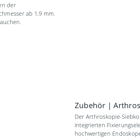
en der
chmesser ab 1,9 mm.
rauchen.
Zubehör | Arthro
Der Arthroskopie-Siebkor
integrierten Fixierungse
hochwertigen Endoskope