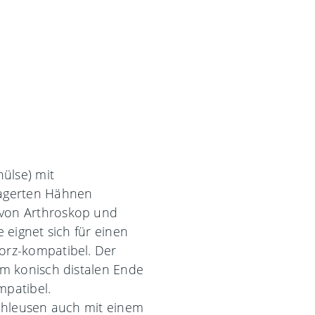
hülse) mit
lagerten Hähnen
von Arthroskop und
 eignet sich für einen
orz-kompatibel. Der
em konisch distalen Ende
mpatibel.
Schleusen auch mit einem