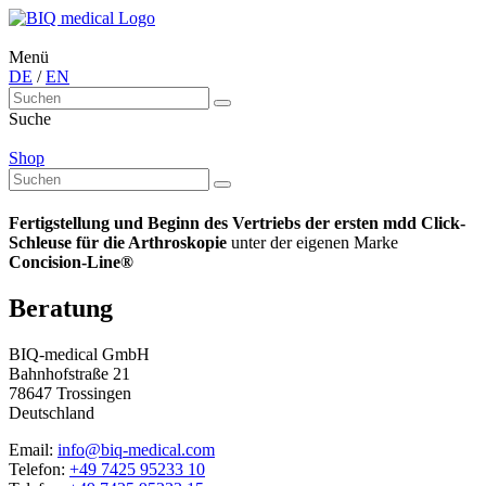
Menü
DE
/
EN
Suche
Shop
Fertigstellung und Beginn des Vertriebs der ersten mdd Click-
Schleuse für die Arthroskopie
unter der eigenen Marke
Concision-Line®
Beratung
BIQ-medical GmbH
Bahnhofstraße 21
78647 Trossingen
Deutschland
Email:
info@biq-medical.com
Telefon:
+49 7425 95233 10