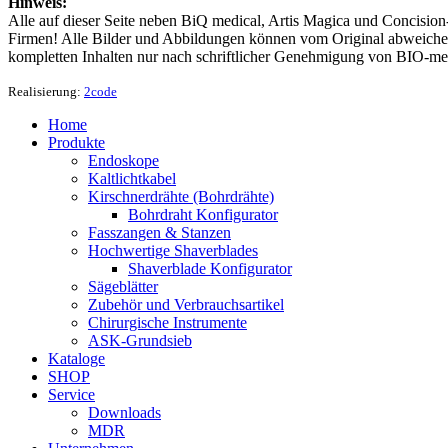
Hinweis:
Alle auf dieser Seite neben BiQ medical, Artis Magica und Concision
Firmen! Alle Bilder und Abbildungen können vom Original abweichen
kompletten Inhalten nur nach schriftlicher Genehmigung von BIO-me
Realisierung:
2code
Home
Produkte
Endoskope
Kaltlichtkabel
Kirschnerdrähte (Bohrdrähte)
Bohrdraht Konfigurator
Fasszangen & Stanzen
Hochwertige Shaverblades
Shaverblade Konfigurator
Sägeblätter
Zubehör und Verbrauchsartikel
Chirurgische Instrumente
ASK-Grundsieb
Kataloge
SHOP
Service
Downloads
MDR