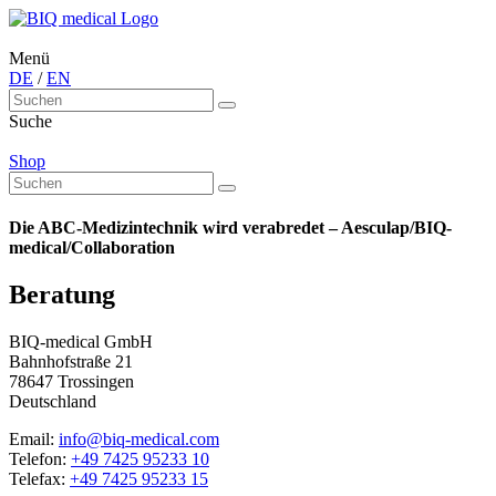
Menü
DE
/
EN
Suche
Shop
Die ABC-Medizintechnik wird verabredet – Aesculap/BIQ-
medical/Collaboration
Beratung
BIQ-medical GmbH
Bahnhofstraße 21
78647 Trossingen
Deutschland
Email:
info@biq-medical.com
Telefon:
+49 7425 95233 10
Telefax:
+49 7425 95233 15