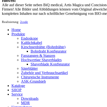
Hinweis:
Alle auf dieser Seite neben BiQ medical, Artis Magica und Concision
Firmen! Alle Bilder und Abbildungen können vom Original abweichen
kompletten Inhalten nur nach schriftlicher Genehmigung von BIO-me
Realisierung:
2code
Home
Produkte
Endoskope
Kaltlichtkabel
Kirschnerdrähte (Bohrdrähte)
Bohrdraht Konfigurator
Fasszangen & Stanzen
Hochwertige Shaverblades
Shaverblade Konfigurator
Sägeblätter
Zubehör und Verbrauchsartikel
Chirurgische Instrumente
ASK-Grundsieb
Kataloge
SHOP
Service
Downloads
MDR