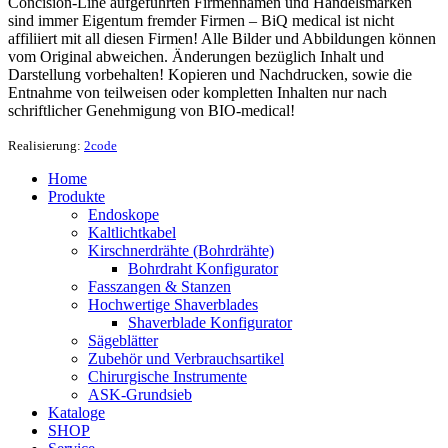
Concision-Line aufgeführten Firmennamen und Handelsmarken
sind immer Eigentum fremder Firmen – BiQ medical ist nicht
affiliiert mit all diesen Firmen! Alle Bilder und Abbildungen können
vom Original abweichen. Änderungen bezüglich Inhalt und
Darstellung vorbehalten! Kopieren und Nachdrucken, sowie die
Entnahme von teilweisen oder kompletten Inhalten nur nach
schriftlicher Genehmigung von BIO-medical!
Realisierung:
2code
Home
Produkte
Endoskope
Kaltlichtkabel
Kirschnerdrähte (Bohrdrähte)
Bohrdraht Konfigurator
Fasszangen & Stanzen
Hochwertige Shaverblades
Shaverblade Konfigurator
Sägeblätter
Zubehör und Verbrauchsartikel
Chirurgische Instrumente
ASK-Grundsieb
Kataloge
SHOP