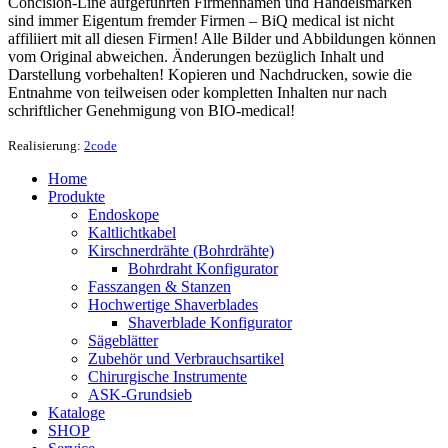
Concision-Line aufgeführten Firmennamen und Handelsmarken
sind immer Eigentum fremder Firmen – BiQ medical ist nicht
affiliiert mit all diesen Firmen! Alle Bilder und Abbildungen können
vom Original abweichen. Änderungen bezüglich Inhalt und
Darstellung vorbehalten! Kopieren und Nachdrucken, sowie die
Entnahme von teilweisen oder kompletten Inhalten nur nach
schriftlicher Genehmigung von BIO-medical!
Realisierung:
2code
Home
Produkte
Endoskope
Kaltlichtkabel
Kirschnerdrähte (Bohrdrähte)
Bohrdraht Konfigurator
Fasszangen & Stanzen
Hochwertige Shaverblades
Shaverblade Konfigurator
Sägeblätter
Zubehör und Verbrauchsartikel
Chirurgische Instrumente
ASK-Grundsieb
Kataloge
SHOP