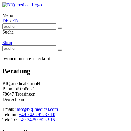
Menü
DE
/
EN
Suche
Shop
[woocommerce_checkout]
Beratung
BIQ-medical GmbH
Bahnhofstraße 21
78647 Trossingen
Deutschland
Email:
info@biq-medical.com
Telefon:
+49 7425 95233 10
Telefax:
+49 7425 95233 15