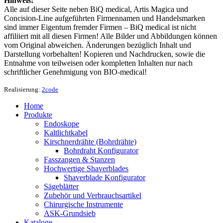
Hinweis:
Alle auf dieser Seite neben BiQ medical, Artis Magica und
Concision-Line aufgeführten Firmennamen und Handelsmarken
sind immer Eigentum fremder Firmen – BiQ medical ist nicht
affiliiert mit all diesen Firmen! Alle Bilder und Abbildungen können
vom Original abweichen. Änderungen bezüglich Inhalt und
Darstellung vorbehalten! Kopieren und Nachdrucken, sowie die
Entnahme von teilweisen oder kompletten Inhalten nur nach
schriftlicher Genehmigung von BIO-medical!
Realisierung:
2code
Home
Produkte
Endoskope
Kaltlichtkabel
Kirschnerdrähte (Bohrdrähte)
Bohrdraht Konfigurator
Fasszangen & Stanzen
Hochwertige Shaverblades
Shaverblade Konfigurator
Sägeblätter
Zubehör und Verbrauchsartikel
Chirurgische Instrumente
ASK-Grundsieb
Kataloge