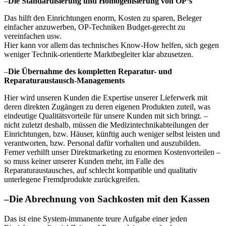
–
Die Standardisierung und Homogenisierung von OP‘s
Das hilft den Einrichtungen enorm, Kosten zu sparen, Beleger
einfacher anzuwerben, OP-Techniken Budget-gerecht zu
vereinfachen usw.
Hier kann vor allem das technisches Know-How helfen, sich gegen
weniger Technik-orientierte Marktbegleiter klar abzusetzen.
–
Die Übernahme des kompletten Reparatur- und
Reparaturaustausch-Managements
Hier wird unseren Kunden die Expertise unserer Lieferwerk mit
deren direkten Zugängen zu deren eigenen Produkten zuteil, was
eindeutige Qualitätsvorteile für unsere Kunden mit sich bringt. –
nicht zuletzt deshalb, müssen die Medizintechnikabteilungen der
Einrichtungen, bzw. Häuser, künftig auch weniger selbst leisten und
verantworten, bzw. Personal dafür vorhalten und auszubilden.
Ferner verhilft unser Direktmarketing zu enormen Kostenvorteilen –
so muss keiner unserer Kunden mehr, im Falle des
Reparaturaustausches, auf schlecht kompatible und qualitativ
unterlegene Fremdprodukte zurückgreifen.
–
Die Abrechnung von Sachkosten mit den Kassen
Das ist eine System-immanente teure Aufgabe einer jeden