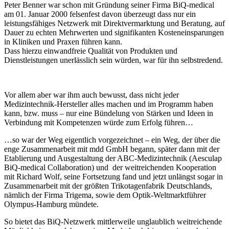
Peter Benner war schon mit Gründung seiner Firma BiQ-medical
am 01. Januar 2000 felsenfest davon überzeugt dass nur ein
leistungsfähiges Netzwerk mit Direktvermarktung und Beratung, auf
Dauer zu echten Mehrwerten und signifikanten Kosteneinsparungen
in Kliniken und Praxen führen kann.
Dass hierzu einwandfreie Qualität von Produkten und
Dienstleistungen unerlässlich sein würden, war für ihn selbstredend.
Vor allem aber war ihm auch bewusst, dass nicht jeder
Medizintechnik-Hersteller alles machen und im Programm haben
kann, bzw. muss – nur eine Bündelung von Stärken und Ideen in
Verbindung mit Kompetenzen würde zum Erfolg führen…
…so war der Weg eigentlich vorgezeichnet – ein Weg, der über die
enge Zusammenarbeit mit mdd GmbH begann, später dann mit der
Etablierung und Ausgestaltung der ABC-Medizintechnik (Aesculap
BiQ-medical Collaboration) und der weitreichenden Kooperation
mit Richard Wolf, seine Fortsetzung fand und jetzt unlängst sogar in
Zusammenarbeit mit der größten Trikotagenfabrik Deutschlands,
nämlich der Firma Trigema, sowie dem Optik-Weltmarktführer
Olympus-Hamburg mündete.
So bietet das BiQ-Netzwerk mittlerweile unglaublich weitreichende